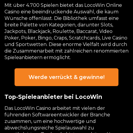
Mit über 4.700 Spielen bietet das LocoWin Online
Casino eine beeindruckende Auswahl, die kaum
Wünsche offenlässt. Die Bibliothek umfasst eine
breite Palette von Kategorien, darunter Slots,
Jackpots, Blackjack, Roulette, Baccarat, Video
Poker, Poker, Bingo, Craps, Scratchcards, Live Casino
und Sportwetten. Diese enorme Vielfalt wird durch
die Zusammenarbeit mit zahlreichen renommierten
Spieleanbietern ermöglicht.
Werde verrückt & gewinne!
Top-Spieleanbieter bei LocoWin
Das LocoWin Casino arbeitet mit vielen der
führenden Softwareentwickler der Branche
zusammen, um eine hochwertige und
abwechslungsreiche Spielauswahl zu