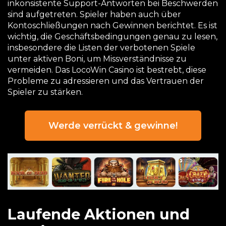
inkonsistente Support-Antworten bei Beschwerden
sind aufgetreten. Spieler haben auch über
Kontoschließungen nach Gewinnen berichtet. Es ist
wichtig, die Geschäftsbedingungen genau zu lesen,
insbesondere die Listen der verbotenen Spiele
unter aktiven Boni, um Missverständnisse zu
vermeiden. Das LocoWin Casino ist bestrebt, diese
Probleme zu adressieren und das Vertrauen der
Spieler zu stärken.
Werde verrückt & gewinne!
Laufende Aktionen und