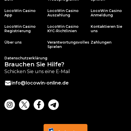
LocoWin Casino
LocoWin Casino
LocoWin Casino
App
Auszahlung
Anmeldung
LocoWin Casino
LocoWin Casino
Kontaktieren Sie
Registrierung
KYC-Richtlinien
uns
Über uns
Verantwortungsvolles
Zahlungen
Spielen
Datenschutzerklärung
Brauchen Sie Hilfe?
Schicken Sie uns eine E-Mail
info@locowin-online.de